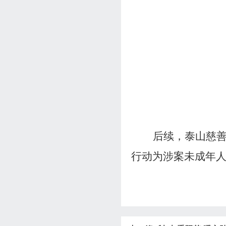
后续，泰山慈
行动为涉案未成年