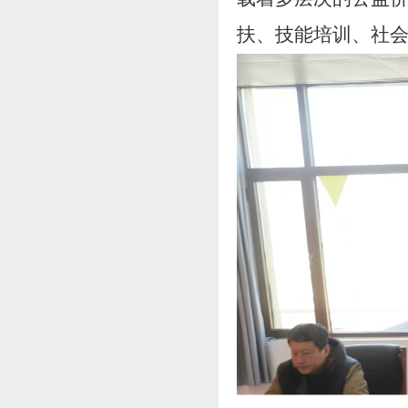
扶、技能培训、社