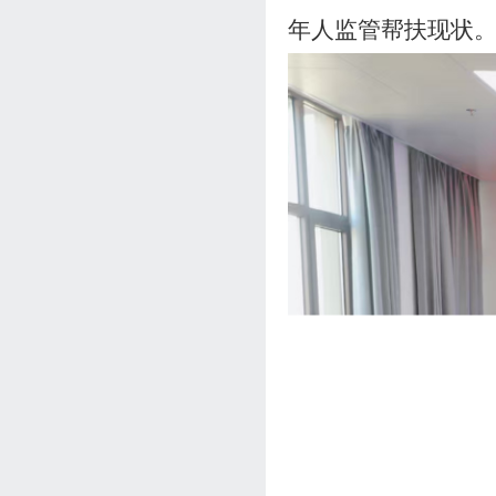
年人监管帮扶现状