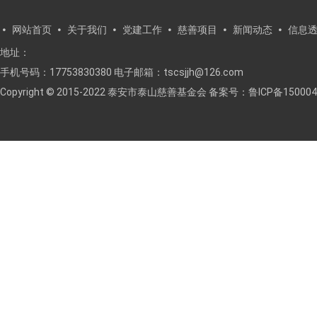
网站首页
关于我们
党建工作
慈善项目
新闻动态
信息
地址：
手机号码：17753830380 电子邮箱：tscsjjh@126.com
Copyright © 2015-2022 泰安市泰山慈善基金会 备案号：
鲁ICP备150004