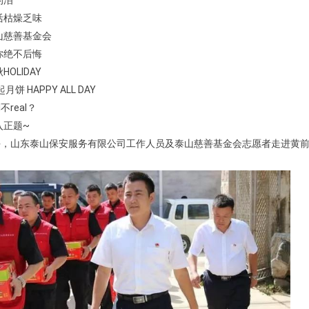
的泪
活枯燥乏味
山慈善基金会
你绝不后悔
OLIDAY
饼 HAPPY ALL DAY
不real？
入正题~
上午，山东泰山保安服务有限公司工作人员及泰山慈善基金会志愿者走进黄