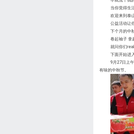
早就流干我
当你觉得生
欢迎来到泰
公益活动让
下个月的中秋H
卷起袖子 拿起月
就问你们real
下面开始进
9月27日
有味的中秋节。