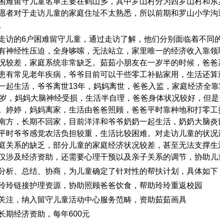
困难留守儿童名单主要在鹤山乡，其中罗山村分为西罗山村和东
愿者对于走访儿童的家庭住址不太熟悉，所以前期和罗山小学沟
。
走访的
6
户困难留守儿童，通过走访了解，他们分别面临着不同
有神经性压迫，全身哆嗦，无法站立，家里唯一的经济收入靠领
况较差，家庭系统非常缺乏。茹茹小朋友在一岁半的时候，爸爸
患有常见老年疾病，爷爷目前可以干些零工补贴家用，生活还算
一起生活，爷爷离世
13
年，妈妈离世，爸爸入监，家庭经济全靠
岁，妈妈大脑神经受损，生活半自理，爸爸身体状况较好，但是
。婷婷，妈妈离家，生活由爸爸照顾，爸爸平时靠种地和打零工
南方，长期不回家，目前洋洋和爷爷奶奶一起生活，奶奶大脑炎
平时爷爷感觉农活负担较重，生活比较困难。对走访儿童的状况
庭关系的缺乏，部分儿童的家庭经济状况较差，甚至无法支撑生
仅涉及经济资助，还需要心理干预以及亲子关系的调节，协助儿
分析、总结、协商，为儿童确定了针对性的帮扶计划，具体如下
玲玲链接护理资源，协助照顾爸爸饮食，帮助玲玲重返校园
关注，纳入留守儿童活动中心服务范畴，资助茹茹画具
长期经济资助，每年
600
元