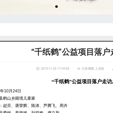
“千纸鹤”公益项目落户
408

2015-11-25 17:09:00

已有
人浏览
“千纸鹤”公益项目落户走访
年
10
月
24
日
县鹤山乡困境儿童家
：赵芬、唐荣辉、陈涛、芦腾飞、周卉
吴爱丽、姜雨婷、刘迎梅、虞立新