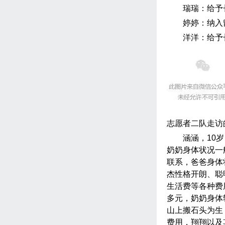
瑞瑞：给予
婷婷：纳入
洋洋：给予
志愿者二队走访
涵涵，
10
岁
奶奶身体状况一
联系，爸爸身体
杰性格开朗、聪
生活费等各种费
多元，奶奶身体
山上搬石头为生
费用，翔翔以及