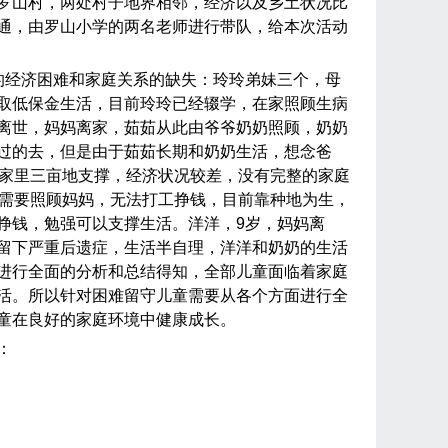
罗山村，两处村子地界相邻，经济以及乡土状况比
通，由罗山小学的两名老师进行带队，给本次活动
的经济困难和家庭关系的缺失：玲玲弟妹三个，母
取低保金生活，目前玲玲已经辍学，在家照顾生病
离世，妈妈离家，茹茹从此由爷爷奶奶照顾，奶奶
过的去，但是由于茹茹长期和奶奶生活，想念爸
家里三亩地支撑，经济状况较差，没有完整的家庭
需要照顾妈妈，无法打工挣钱，目前靠种地为生，
挣钱，勉强可以支撑生活。洋洋，
9
岁，妈妈离
留下严重后遗症，生活半自理，洋洋和奶奶的生活
进行全面的分析和总结得知，全部儿童面临着家庭
活。所以针对困难留守儿童需要从各个方面进行全
童在良好的家庭环境中健康成长。
：