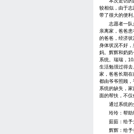
本次走访的
较相似，由于志
带了很大的便利
志愿者一队
亲离家，爸爸患
的爸爸，经济状
身体状况不好，
妈。辉辉和奶奶
系统。瑞瑞，
10
生活勉强过得去
家，爸爸长期在
都由爷爷照顾，
系统的缺失，家
面的帮扶，不仅
通过系统的
玲玲：帮助
茹茹：给予
辉辉：给予