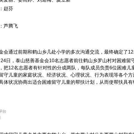
：赵芬
：芦腾飞
金会通过前期和鹤山乡几处小学的多次沟通交流，最终确定了
12
月
24
日，泰山慈善基金会
10
名志愿者前往鹤山乡罗山村对困难留
，把
12
名志愿者有针对性的分成两队，每队成员负责
6
位困难儿
留守儿童的家庭状况、经济状况、心理状况、行为表现等各个方
具体状况协商出适合困难留守儿童的帮扶计划，从而使帮扶具有