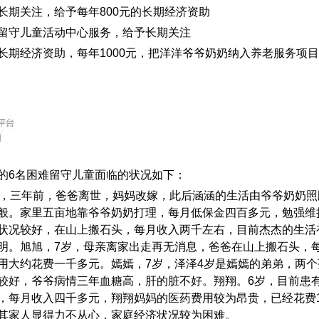
长期关注，给予每年
800
元的长期经济资助
留守儿童活动中心服务，给予长期关注
长期经济资助，每年
1000
元，把洋洋爷爷奶奶纳入养老服务项目
的
6
名困难留守儿童面临的状况如下：
，三年前，爸爸离世，妈妈改嫁，此后涵涵的生活由爷爷奶奶照
般。家里五亩地靠爷爷奶奶打理，每月低保金四百多元，勉强维
状况较好，在山上搬石头，每月收入两千左右，目前杰杰的生活
明。旭旭，
7
岁，母亲离家出走再无消息，爸爸在山上搬石头，
用大约花费一千多元。嫣嫣，
7
岁，泽泽
4
岁是嫣嫣的弟弟，两个
较好，爷爷病情三年血糖高，肝的脏不好。翔翔。
6
岁，目前患
，每月收入四千多元，翔翔妈妈的医药费用较为昂贵，已经花费
其家人显得力不从心，家庭经济状况较为困难。