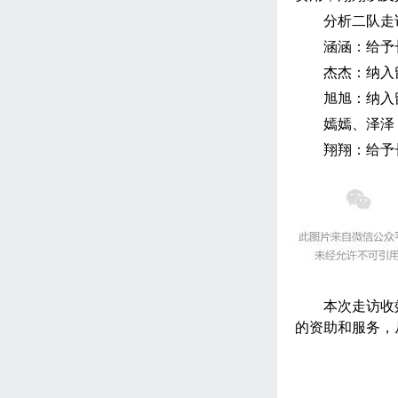
分析二队走
涵涵：给予
杰杰：纳入
旭旭：纳入
嫣嫣、泽泽
翔翔：给予
本次走访收
的资助和服务，