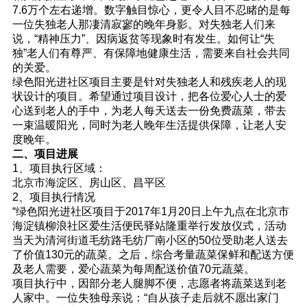
7.6万个左右递增。数字触目惊心，更令人目不忍睹的是每
一位失独老人那凄清寂寥的晚年身影。对失独老人们来
说，“精神压力”、因病返贫等现象时有发生。如何让“失
独”老人们有尊严、有保障地健康生活，需要来自社会共同
的关爱。
绿色阳光进社区项目主要是针对失独老人和残疾老人的现
状设计的项目。希望通过项目设计，把各位爱心人士的爱
心送到老人的手中，为老人每天送去一份免费蔬菜，带去
一束温暖阳光，同时为老人晚年生活提供保障，让老人安
度晚年。
二、项目进展
1、项目执行区域：
北京市海淀区、房山区、昌平区
2、项目执行情况
“绿色阳光进社区项目于2017年1月20日上午九点在北京市
海淀镇柳浪社区爱生活便民驿站隆重举行发放仪式，活动
当天为清河街道毛纺路毛纺厂南小区的50位受助老人送去
了价值130元的蔬菜。之后，综合考量蔬菜保鲜和配送方便
及老人需要，爱心蔬菜为每周配送价值70元蔬菜。
项目执行中，因部分老人腿脚不便，志愿者将蔬菜送到老
人家中。一位失独母亲说：“自从孩子走后就不愿出家门