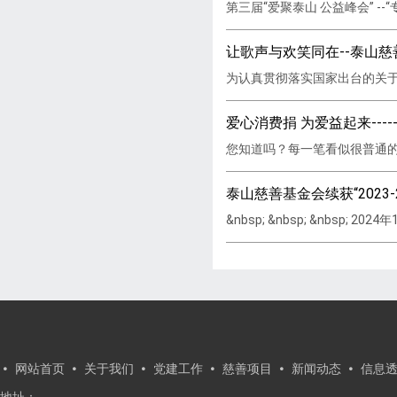
第三届“爱聚泰山 公益峰会” --
让歌声与欢笑同在--泰山慈
为认真贯彻落实国家出台的关于
爱心消费捐 为爱益起来---
您知道吗？每一笔看似很普通的
泰山慈善基金会续获“2023
&nbsp; &nbsp; &nbs
网站首页
关于我们
党建工作
慈善项目
新闻动态
信息