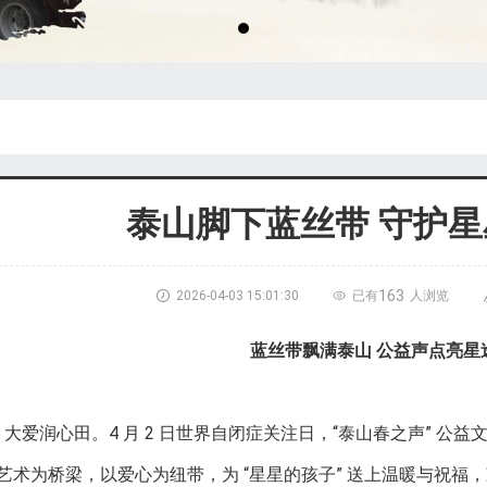
泰山脚下蓝丝带 守护
163

2026-04-03 15:01:30

已有
人浏览
蓝丝带飘满泰山 公益声点亮星
润心田。4 月 2 日世界自闭症关注日，“泰山春之声” 公益文
艺术为桥梁，以爱心为纽带，为 “星星的孩子” 送上温暖与祝福