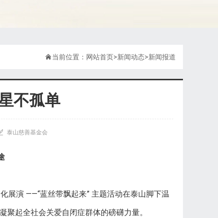

当前位置：
网站首页
>
新闻动态
>
新闻报道
星星不孤单

泰山慈善基金会
途
化展演 ——“蓝丝带飘起来” 主题活动在泰山脚下温
，凝聚起全社会关爱自闭症群体的磅礴力量。